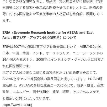
市）など多様な組織を有し、感染症・免疫疾患並びに糖尿病・代謝
疾患等に関する研究や高度総合医療を提供するとともに、医療の分
野における国際協力や医療従事者の人材育成を総合的に展開してい
ます。
ERIA（Economic Research Institute for ASEAN and East
Asia：東アジア・アセアン経済研究所）について
ERIAは2007年の第3回東アジア首脳会議において、ASEAN10カ国、
日本、中国、韓国、インド、オーストラリア、ニュージーランドの
16か国の合意のもと、2008年にインドネシア・ジャカルタに設立さ
れた国際機関です。
東アジアの経済統合に資する政策研究および政策提言を通じて、
ASEANと東アジア首脳会議の議長国を支援しています。 ERIAの研
究活動は、ASEANの多様な政策ニーズに応じて、貿易・投資、産業
政策、エネルギー、国土強靭化、農業、環境、そしてヘルスケア、
と幅広い分野にわたっています。
https://www.eria.org