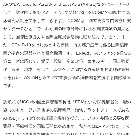
ARO*1 Alliance for ASEAN and East Asia (ARISE)*2 のパートナーと
して、財政的支援を含め、アジア地域におけるNCGMの国際共同臨
床研究活動を支援していきます。 NCGMは、国立高度専門医療研究
センターのひとつで、我が国の医療分野における国際貢献の拠点と
して、国際医療協力や国際医療展開活動に取り組んでいます。ま
た、COVID-19をはじめとする新興・再興感染症等に係る国際臨床
研究拠点の運営を担う研究機関です。 ERIAは、東アジアの多様な政
策ニーズに応じて、貿易・投資、産業政策、エネルギー、国土強靭
化、農業、環境、そしてヘルスケアに関する政策研究および政策提
言を行い、ASEANと東アジア首脳会議の議長国を支援する国際機関
です。
調印式でNCGMの國土典宏理事長は「ERIAおよび関係府省と一層の
協力のもと、アジア地域の臨床研究・治験プラットフォームである
ARISE(アライズ) の臨床研究機能を拡充し、アジア各国に必要な医
薬品・医療機器の国際展開に努めます。私たちはERIAと共に、アジ
アの人々の健康課題解決に向けて取り組んでいきたいと考えていま