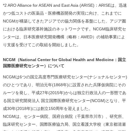
*2 ARO Alliance for ASEAN and East Asia (ARISE)：ARISEは、迅速
かつ低コストの医薬品・医療機器開発の実現に向け、これまでに
NCGMが構築してきたアジアでの協力関係を基盤にした、アジア圏
における臨床研究基幹施設のネットワークです。NCGM臨床研究セ
ンターは、日本医療研究開発機構（略称：AMED）の補助事業によ
り支援を受けてこの取組を開始しました。
NCGM（National Center for Global Health and Medicine：国立
国際医療研究センター）について
NCGMは6つの国立高度専門医療研究センター(ナショナルセンター)
のひとつであり、明治元年(1868年)に設置された兵隊仮病院にその
ルーツを発し、平成27年(2015年)からは独立行政法人の一形態であ
る国立研究開発法人 国立国際医療研究センター(NCGM)となり、平
成30年(2018年)には創立150周年を迎えました。
NCGMは、センター病院、国府台病院（千葉県市川市）、研究所、
臨床研究センター、国際医療協力局、国立看護大学校（東京都清瀬