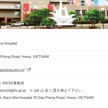
ai Hospital
i Phong Road, Hanoi, VIETNAM
/bachmai.gov.vn/
ct: ARISE事務局
: arise(at)jihs.go.jp ※ (at) は @ に置き換えて下さい。
s: Bach Mai Hospital 78 Giai Phong Road, Hanoi, VIETNAM